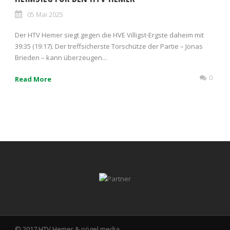
05 Mai 2025
Der HTV Hemer siegt gegen die HVE Villigst-Ergste daheim mit
39:35 (19:17). Der treffsicherste Torschütze der Partie – Jonas
Brieden – kann überzeugen...
0
Read More
© 2017 HTV Hemer &
pögel media