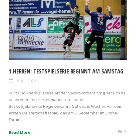
1.HERREN: TESTSPIELSERIE BEGINNT AM SAMSTAG
30 Juli 2026
Kurz und knackig:: Diese Art der Saisonvorbereitung hat sich bei
unserer ersten Herrenmannschaft unter
Bosko Bjelanovics Regie bewährt. Gut sechs Wochen vor dem
ersten Meisterschaftsspiel, das am 5. September im Grohe-
Forum...
0
Read More