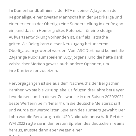
Im Damenhandball nimmt der HTV mit einer A-Jugend in der
Regionalliga, einer zweiten Mannschaft in der Bezirksliga und
einer ersten in der Oberliga eine Sonderstellung in der Region
ein, und dass in Hemer großes Potenzial für eine stetige
Aufwärtsentwicklung vorhanden ist, darf als Tatsache
gelten. Als Beleg kann dieser Neuzugang bei unserem
Oberligateam gewertet werden: Vom ASC Dortmund kommt die
23-jährige Rückraumspielerin Lucy Jörgens, und die hatte dank
zahlreicher Meriten gewiss auch andere Optionen, um
ihre Karriere fortzusetzen.
Hervorgegangen ist sie aus dem Nachwuchs der Bergischen
Panther, wo sie bis 2018 spielte. Es folgten drei Jahre bei Bayer
Leverkusen, und in dieser Zeit war sie in der Saison 2020/2021
beste Werferin beim “Final 4” um die deutsche Meisterschaft
und wurde zur wertvollsten Spielerin des Turniers gewählt. Der
Lohn war die Berufung in die U20-Nationalmannschaft. Bei der
WM 2022 ragte sie in den ersten Spielen des deutschen Teams
heraus, musste dann aber wegen einer