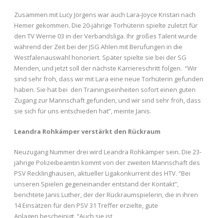
Zusammen mit Lucy Jörgens war auch Lara-Joyce Kristan nach
Hemer gekommen. Die 20-jährige Torhüterin spielte zuletzt für
den TV Werne 03 in der Verbandsliga. Ihr großes Talent wurde
während der Zeit bei der JSG Ahlen mit Berufungen in die
Westfalenauswahl honoriert. Später spielte sie bei der SG
Menden, und jetzt soll der nächste Karriereschritt folgen. “Wir
sind sehr froh, dass wir mit Lara eine neue Torhüterin gefunden
haben. Sie hat bei den Trainingseinheiten sofort einen guten
Zugang zur Mannschaft gefunden, und wir sind sehr froh, dass
sie sich für uns entschieden hat”, meinte Janis.
Leandra Rohkämper verstärkt den Rückraum
Neuzugang Nummer drei wird Leandra Rohkämper sein. Die 23-
jährige Polizeibeamtin kommt von der zweiten Mannschaft des
PSV Recklinghausen, aktueller Ligakonkurrent des HTV. “Bei
unseren Spielen gegeneinander entstand der Kontakt”,
berichtete Janis Luther, der der Rückraumspielerin, die in ihren
14 Einsätzen für den PSV 31 Treffer erzielte, gute
Anlagen bescheinigt. “Auch sie ist