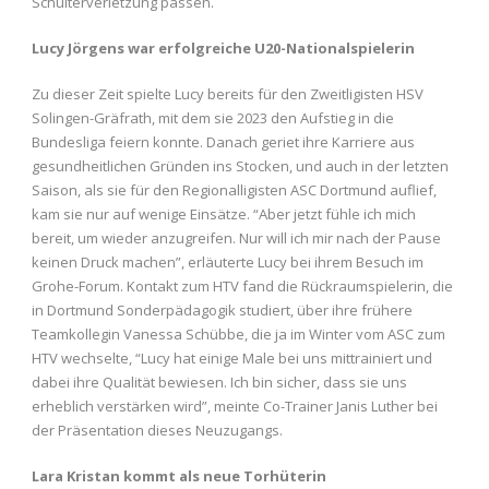
Schulterverletzung passen.
Lucy Jörgens war erfolgreiche U20-Nationalspielerin
Zu dieser Zeit spielte Lucy bereits für den Zweitligisten HSV
Solingen-Gräfrath, mit dem sie 2023 den Aufstieg in die
Bundesliga feiern konnte. Danach geriet ihre Karriere aus
gesundheitlichen Gründen ins Stocken, und auch in der letzten
Saison, als sie für den Regionalligisten ASC Dortmund auflief,
kam sie nur auf wenige Einsätze. “Aber jetzt fühle ich mich
bereit, um wieder anzugreifen. Nur will ich mir nach der Pause
keinen Druck machen”, erläuterte Lucy bei ihrem Besuch im
Grohe-Forum. Kontakt zum HTV fand die Rückraumspielerin, die
in Dortmund Sonderpädagogik studiert, über ihre frühere
Teamkollegin Vanessa Schübbe, die ja im Winter vom ASC zum
HTV wechselte, “Lucy hat einige Male bei uns mittrainiert und
dabei ihre Qualität bewiesen. Ich bin sicher, dass sie uns
erheblich verstärken wird”, meinte Co-Trainer Janis Luther bei
der Präsentation dieses Neuzugangs.
Lara Kristan kommt als neue Torhüterin