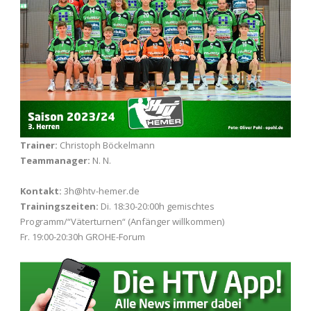
Trainer:
Christoph Böckelmann
Teammanager:
N. N.
Kontakt:
3h@htv-hemer.de
Trainingszeiten:
Di. 18:30-20:00h gemischtes
Programm/“Väterturnen“ (Anfänger willkommen)
Fr. 19:00-20:30h GROHE-Forum