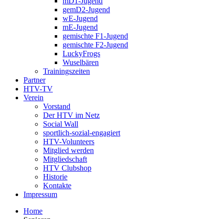
mD1-Jugend
gemD2-Jugend
wE-Jugend
mE-Jugend
gemischte F1-Jugend
gemischte F2-Jugend
LuckyFrogs
Wuselbären
Trainingszeiten
Partner
HTV-TV
Verein
Vorstand
Der HTV im Netz
Social Wall
sportlich-sozial-engagiert
HTV-Volunteers
Mitglied werden
Mitgliedschaft
HTV Clubshop
Historie
Kontakte
Impressum
Home