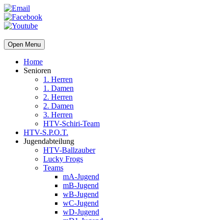
Open Menu
Home
Senioren
1. Herren
1. Damen
2. Herren
2. Damen
3. Herren
HTV-Schiri-Team
HTV-S.P.O.T.
Jugendabteilung
HTV-Ballzauber
Lucky Frogs
Teams
mA-Jugend
mB-Jugend
wB-Jugend
wC-Jugend
wD-Jugend