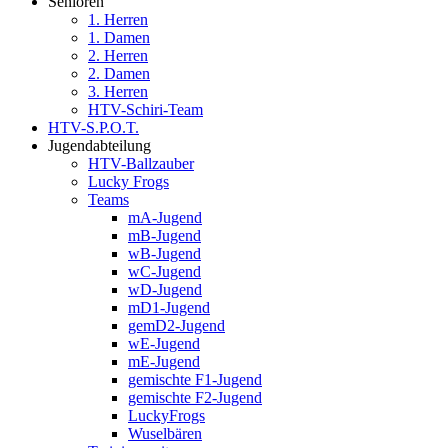
Senioren
1. Herren
1. Damen
2. Herren
2. Damen
3. Herren
HTV-Schiri-Team
HTV-S.P.O.T.
Jugendabteilung
HTV-Ballzauber
Lucky Frogs
Teams
mA-Jugend
mB-Jugend
wB-Jugend
wC-Jugend
wD-Jugend
mD1-Jugend
gemD2-Jugend
wE-Jugend
mE-Jugend
gemischte F1-Jugend
gemischte F2-Jugend
LuckyFrogs
Wuselbären