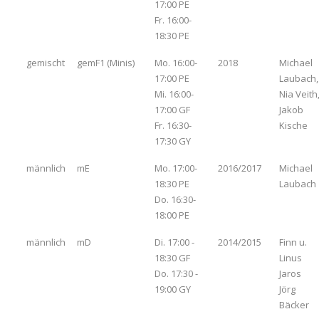
17:00 PE
Fr. 16:00-
18:30 PE
gemischt
gemF1 (Minis)
Mo. 16:00-
2018
Michael
17:00 PE
Laubach,
Mi. 16:00-
Nia Veith
17:00 GF
Jakob
Fr. 16:30-
Kische
17:30 GY
männlich
mE
Mo. 17:00-
2016/2017
Michael
18:30 PE
Laubach
Do. 16:30-
18:00 PE
männlich
mD
Di. 17:00 -
2014/2015
Finn u.
18:30 GF
Linus
Do. 17:30 -
Jaros
19:00 GY
Jörg
Bäcker