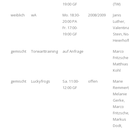
19:00 GF
(TW)
weiblich
wA
Mo. 18:30-
2008/2009
Janis
20:00 PA
Luther,
Fr. 17:00-
Valentin
19:00 GF
Stein, No
Heierhof
gemischt
Torwarttraining
auf Anfrage
Marco
Fritzsche
Matthias
Kohl
gemischt
Luckyfrogs
Sa. 11:00-
offen
Marie
12:00 GF
Remmert
Melanie
Gerke,
Marco
Fritzsche
Markus
Dodt,