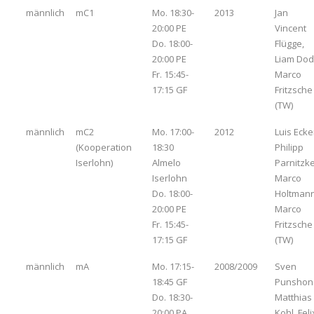
männlich
mC1
Mo. 18:30-
2013
Jan
20:00 PE
Vincent
Do. 18:00-
Flügge,
20:00 PE
Liam Dod
Fr. 15:45-
Marco
17:15 GF
Fritzsche
(TW)
männlich
mC2
Mo. 17:00-
2012
Luis Ecke
(Kooperation
18:30
Philipp
Iserlohn)
Almelo
Parnitzke
Iserlohn
Marco
Do. 18:00-
Holtmann
20:00 PE
Marco
Fr. 15:45-
Fritzsche
17:15 GF
(TW)
männlich
mA
Mo. 17:15-
2008/2009
Sven
18:45 GF
Punshon
Do. 18:30-
Matthias
20:00 PA
Kohl, Feli