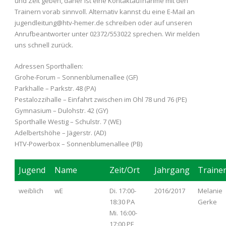
und Zeit geben, daher ist eine Kontaktaufnahme mit den
Trainern vorab sinnvoll. Alternativ kannst du eine E-Mail an
jugendleitung@htv-hemer.de schreiben oder auf unseren
Anrufbeantworter unter 02372/553022 sprechen. Wir melden
uns schnell zurück.
Adressen Sporthallen:
Grohe-Forum – Sonnenblumenallee (GF)
Parkhalle – Parkstr. 48 (PA)
Pestalozzihalle – Einfahrt zwischen im Ohl 78 und 76 (PE)
Gymnasium – Dulohstr. 42 (GY)
Sporthalle Westig – Schulstr. 7 (WE)
Adelbertshöhe – Jägerstr. (AD)
HTV-Powerbox – Sonnenblumenallee (PB)
Jugend
Name
Zeit/Ort
Jahrgang
Traine
weiblich
wE
Di. 17:00-
2016/2017
Melanie
18:30 PA
Gerke
Mi. 16:00-
17:00 PE