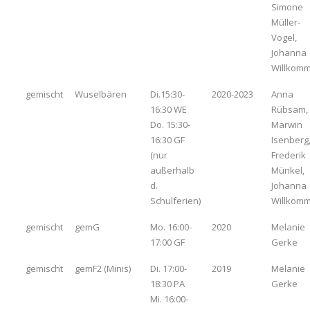
Simone
Müller-
Vogel,
Johanna
Willkom
gemischt
Wuselbären
Di.15:30-
2020-2023
Anna
16:30 WE
Rübsam,
Do. 15:30-
Marwin
16:30 GF
Isenberg
(nur
Frederik
außerhalb
Münkel,
d.
Johanna
Schulferien)
Willkom
gemischt
gemG
Mo. 16:00-
2020
Melanie
17:00 GF
Gerke
gemischt
gemF2 (Minis)
Di. 17:00-
2019
Melanie
18:30 PA
Gerke
Mi. 16:00-