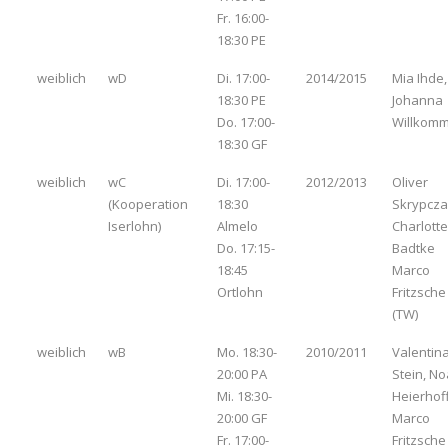
Fr. 16:00-
18:30 PE
weiblich
wD
Di. 17:00-
2014/2015
Mia Ihde,
18:30 PE
Johanna
Do. 17:00-
Willkom
18:30 GF
weiblich
wC
Di. 17:00-
2012/2013
Oliver
(Kooperation
18:30
Skrypcza
Iserlohn)
Almelo
Charlotte
Do. 17:15-
Badtke
18:45
Marco
Ortlohn
Fritzsche
(TW)
weiblich
wB
Mo. 18:30-
2010/2011
Valentin
20:00 PA
Stein, No
Mi. 18:30-
Heierhoff
20:00 GF
Marco
Fr. 17:00-
Fritzsche