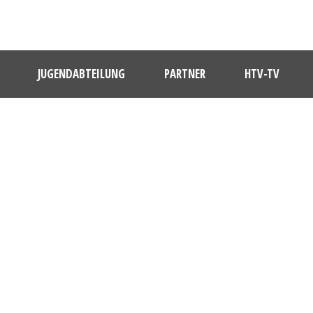
JUGENDABTEILUNG
PARTNER
HTV-TV
1. HERREN