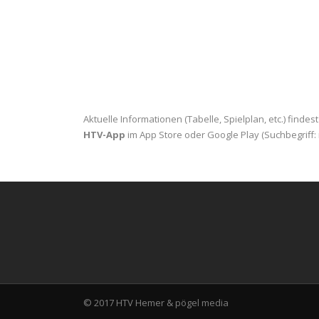
Aktuelle Informationen (Tabelle, Spielplan, etc.) findes
HTV-App
im App Store oder Google Play (Suchbegriff:
© 2017 HTV Hemer &
pögel media