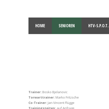
HOME
SENIOREN
HTV-S.P.O.T.
Trainer:
Bosko Bjelanovic
Torwarttrainer:
Marko Fritzsche
Co-Trainer:
Jan-Vincent Flügge
Trainingszeiten:
auf Anfrage