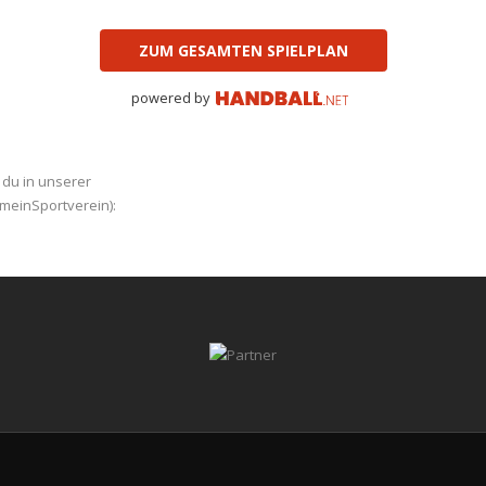
ZUM GESAMTEN SPIELPLAN
powered by
t du in unserer
 meinSportverein):