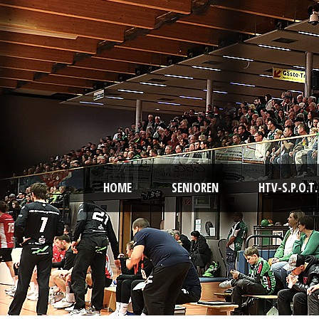
HOME
SENIOREN
HTV-S.P.O.T.