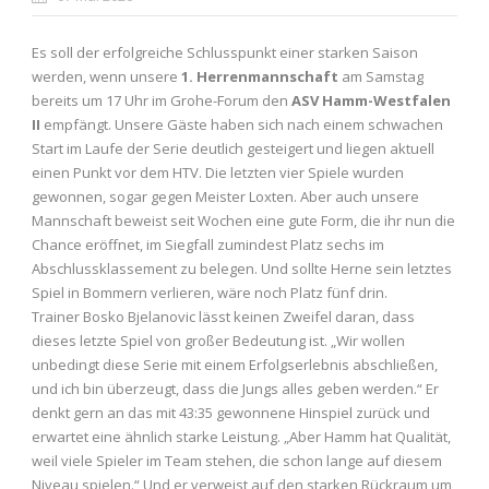
Es soll der erfolgreiche Schlusspunkt einer starken Saison
werden, wenn unsere
1. Herrenmannschaft
am Samstag
bereits um 17 Uhr im Grohe-Forum den
ASV Hamm-Westfalen
II
empfängt. Unsere Gäste haben sich nach einem schwachen
Start im Laufe der Serie deutlich gesteigert und liegen aktuell
einen Punkt vor dem HTV. Die letzten vier Spiele wurden
gewonnen, sogar gegen Meister Loxten. Aber auch unsere
Mannschaft beweist seit Wochen eine gute Form, die ihr nun die
Chance eröffnet, im Siegfall zumindest Platz sechs im
Abschlussklassement zu belegen. Und sollte Herne sein letztes
Spiel in Bommern verlieren, wäre noch Platz fünf drin.
Trainer Bosko Bjelanovic lässt keinen Zweifel daran, dass
dieses letzte Spiel von großer Bedeutung ist. „Wir wollen
unbedingt diese Serie mit einem Erfolgserlebnis abschließen,
und ich bin überzeugt, dass die Jungs alles geben werden.“ Er
denkt gern an das mit 43:35 gewonnene Hinspiel zurück und
erwartet eine ähnlich starke Leistung. „Aber Hamm hat Qualität,
weil viele Spieler im Team stehen, die schon lange auf diesem
Niveau spielen.“ Und er verweist auf den starken Rückraum um