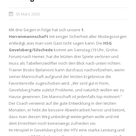
05 März 2026
Mit drei Siegen in Folge hat sich unsere
1.
Herrenmannschaft
mit einiger Sicherheit aller Abstiegssorgen
entledigt, was man vom Gast nicht sagen kann. Die
HSG
Gevelsberg/Silschede
kommt am Samstag (19 Uhr, Grohe-
Forum) nach Hemer, hat die letzten drei Spiele verloren und
muss als Tabellenzwölfter noch den Blick nach unten richten.
Trainer Bosko Bjelanovic kann durchaus nachvollziehen, wenn
seiner Mannschaft aufgrund der letzten Ergebnisse die
Favoritenrolle zugeschoben wird. „Wir sind gut in Form,
Gevelsberg hatte zuletzt Probleme, und natürlich wollen wir zu
Hause gewinnen. Die Mannschaft ist jedenfalls top motiviert.“
Der Coach verweist auf die gute Entwicklung in den letzten
Monaten, er hebt die bessere Abwehrarbeit hervor und betont,
dass man diesen Weg unbedingt weitergehen wolle und mit
dem Erreichten noch keineswegs zufrieden sei.
Im Hinspiel in Gevelsberg bot der HTV eine starke Leistung und