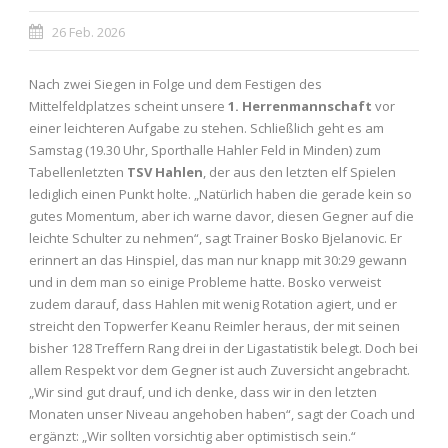
26 Feb. 2026
Nach zwei Siegen in Folge und dem Festigen des
Mittelfeldplatzes scheint unsere
1. Herrenmannschaft
vor
einer leichteren Aufgabe zu stehen. Schließlich geht es am
Samstag (19.30 Uhr, Sporthalle Hahler Feld in Minden) zum
Tabellenletzten
TSV Hahlen
, der aus den letzten elf Spielen
lediglich einen Punkt holte. „Natürlich haben die gerade kein so
gutes Momentum, aber ich warne davor, diesen Gegner auf die
leichte Schulter zu nehmen“, sagt Trainer Bosko Bjelanovic. Er
erinnert an das Hinspiel, das man nur knapp mit 30:29 gewann
und in dem man so einige Probleme hatte. Bosko verweist
zudem darauf, dass Hahlen mit wenig Rotation agiert, und er
streicht den Topwerfer Keanu Reimler heraus, der mit seinen
bisher 128 Treffern Rang drei in der Ligastatistik belegt. Doch bei
allem Respekt vor dem Gegner ist auch Zuversicht angebracht.
„Wir sind gut drauf, und ich denke, dass wir in den letzten
Monaten unser Niveau angehoben haben“, sagt der Coach und
ergänzt: „Wir sollten vorsichtig aber optimistisch sein.“