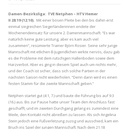
Damen-Bezirksliga: TVE Netphen – HTV Hemer
II 28:19 (12:10).
Mit einer bösen Pleite bei den bis dahin erst
einmal siegreichen Siegerländerinnen endete der
Wochenendeinsatz für unsere 2. Damenmannschaft. “Es war
natürlich keine gute Leistung, aber es kam auch viel
zusammen”, resümierte Trainer Björn Rosier. Seine sehr junge
Mannschaft mit etlichen B-Jugendlichen wirkte nervös, dazu gab
es die Probleme mit dem rutschigen Hallenboden sowie dem
Harzverbot. Aber es ging in diesem Spiel auch um nichts mehr,
und der Coach ist sicher, dass sich solche Partien in der
nächsten Saison nicht wiederholen. “Denn dann wird es einen
festen Stamm für die zweite Mannschaft geben.”
Netphen startet gut (4:1, 7.) und baute die Führung bis auf 9:3
(16.) aus. Bis zur Pause hatte unser Team den Anschluss fast
geschafft, und im zweiten Durchgang gelang es zumindest eine
Weile, den Kontakt nicht abreißen zu lassen. Als sich Angelina
Stein jedoch eine Fußverletzung zuzog und ausschied, kam ein
Bruch ins Spiel der jungen Mannschaft. Nach dem 21:18