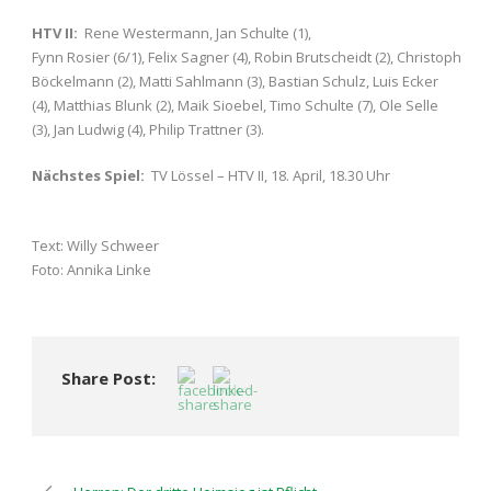
HTV II:
Rene Westermann, Jan Schulte (1),
Fynn Rosier (6/1), Felix Sagner (4), Robin Brutscheidt (2), Christoph
Böckelmann (2), Matti Sahlmann (3), Bastian Schulz, Luis Ecker
(4), Matthias Blunk (2), Maik Sioebel, Timo Schulte (7), Ole Selle
(3), Jan Ludwig (4), Philip Trattner (3).
Nächstes Spiel:
TV Lössel – HTV II, 18. April, 18.30 Uhr
Text: Willy Schweer
Foto: Annika Linke
Share Post: