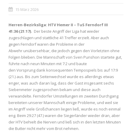
15 März 2026
Herren-Bezirksliga: HTV Hemer II – TuS Ferndorf III
41:36 (21:17).
Der beste Angriff der Liga hat wieder
zugeschlagen und stattliche 41 Treffer erzielt. Aber auch
gegen Ferndorf waren die Probleme in der
Abwehr unübersehbar, die jedoch gegen den Vorletzten ohne
Folgen blieben. Die Mannschaft von Sven Punshon startete gut,
führte nach neun Minuten mit 7:2 und baute
den Vorsprung dank konsequenten Tempospiels bis auf 17:9
(21.) aus. Bis zum Seitenwechsel wurde es allerdings etwas
enger, was auch daran lag, dass der Gast insgesamt sechs
Siebenmeter zugesprochen bekam und diese auch
verwandelte. Ferndorfer Umstellungen im zweiten Durchgang
bereiteten unserer Mannschaft einige Probleme, und weil sie
im Angriff viele Großchancen liegen ließ, wurde es noch einmal
eng. Beim 29:27 (47.) waren die Siegerländer wieder dran, aber
der HTV behielt die Nerven und ließ sich in den letzten Minuten
die Butter nicht mehr vom Brot nehmen.