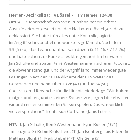
Herren-Bezirksliga: TV Lössel – HTV Hemer II 24:38
(8:18).
Die Mannschaft von Sven Punshon hat ein echtes
Ausrufezeichen gesetzt und den Nachbarn Lössel geradezu
deklassiert. Sie hatte früh alles unter Kontrolle, agierte
im Angriff sehr variabel und war stets gefährlich. Nach dem
3:3 (6.) zog das Team unaufhaltsam davon (5:11, 16. / 7:17, 26.)
und hatte schon zur Pause alles klar gemacht. Im Tor waren
Jan Schulte und später René Westermann ein sicherer Rückhalt,
die Abwehr stand gut, und der Angriff fand immer wieder gute
Lösungen. Nach der Pause diktierte der HTV weiter das
Geschehen und nahm über 13:26 (40.) und 18:34 (50.)
überzeugend Revanche für die Hinspielniederlage. “Wir haben
einiges probiert, und mit einem System wie gegen Lössel wollen
wir auch in der kommenden Saison spielen. Das war wirklich
vielversprechend”, freute sich Co-Trainer Janis Luther.
HTV II:
Jan Schulte, René Westermann, Fynn Rosier (10/1),
Tim Luzyna (3), Robin Brutscheidt (1), Jan Isenberg, Luis Ecker (6),
Matthias Blunk (1), Maik Siebel (4/1), Ole Selle (5),