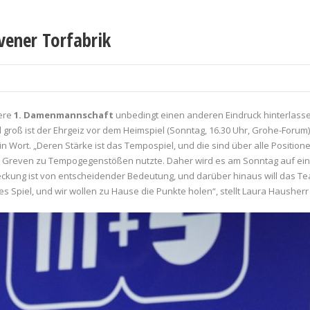
vener Torfabrik
sere
1. Damenmannschaft
unbedingt einen anderen Eindruck hinterlasse
oß ist der Ehrgeiz vor dem Heimspiel (Sonntag, 16.30 Uhr, Grohe-Forum). 
in Wort. „Deren Stärke ist das Tempospiel, und die sind über alle Positio
 was Greven zu Tempogegenstößen nutzte. Daher wird es am Sonntag auf 
ckung ist von entscheidender Bedeutung, und darüber hinaus will das Te
 Spiel, und wir wollen zu Hause die Punkte holen“, stellt Laura Hausherr