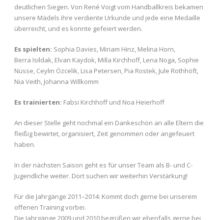
deutlichen Siegen. Von René Voigt vom Handballkreis bekamen
unsere Mädels ihre verdiente Urkunde und jede eine Medaille
überreicht, und es konnte gefeiert werden.
Es spielten:
Sophia Davies, Miriam Hinz, Melina Horn,
Berra Isildak, Elvan Kaydok, Milla Kirchhoff, Lena Noga, Sophie
Nüsse, Ceylin Özcelik, Lisa Petersen, Pia Rostek, Jule Rothhöft,
Nia Veith, Johanna Willkomm
Es trainierten:
Fabsi Kirchhoff und Noa Heierhoff
An dieser Stelle geht nochmal ein Dankeschön an alle Eltern die
fleißig bewirtet, organisiert, Zeit genommen oder angefeuert
haben.
In der nächsten Saison geht es für unser Team als B- und C-
Jugendliche weiter. Dort suchen wir weiterhin Verstärkung!
Für die Jahrgänge 2011–2014: Kommt doch gerne bei unserem
offenen Training vorbei.
Die Jahrgänge 2009 und 2010 begrüßen wir ebenfalls gerne bei