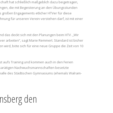
haft hat schließlich maßgeblich dazu beigetragen,
kungen, die mit Begeisterung an den Übungsstunden
es großen Engagements etlicher HTVer für diese
nung für unseren Verein verstehen darf, ist mit einer
 und das deckt sich mit den Planungen beim HTV. „Wir
er arbeiten“, sagt Marie Remmert. Standard ist bisher
n wird, böte sich für eine neue Gruppe die Zeit von 10
ust aufs Training und kommen auch in den Ferien
hochkarätigen Nachwuchsmannschaften besetzte
halle des Städtischen Gymnasiums (ehemals Walram-
rnsberg den