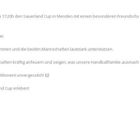
m 17:20h den Sauerland Cup in Menden mit einem besonderen Freundschaf
e)
ommen und die beiden Mannschaften lautstark unterstützen.
ften kräftig anfeuern und zeigen, was unsere Handballfamilie ausmacht: Z
 Moment unvergesslich! 🙌
nd Cup erleben!