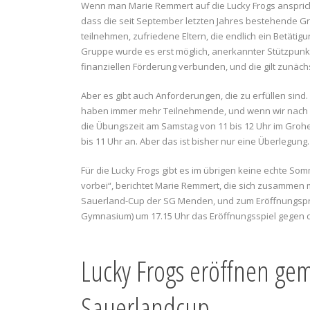
Wenn man Marie Remmert auf die Lucky Frogs ansprich
dass die seit September letzten Jahres bestehende G
teilnehmen, zufriedene Eltern, die endlich ein Betäti
Gruppe wurde es erst möglich, anerkannter Stützpunktv
finanziellen Förderung verbunden, und die gilt zunächs
Aber es gibt auch Anforderungen, die zu erfüllen sind.
haben immer mehr Teilnehmende, und wenn wir nach Alte
die Übungszeit am Samstag von 11 bis 12 Uhr im Grohe-
bis 11 Uhr an. Aber das ist bisher nur eine Überlegung
Für die Lucky Frogs gibt es im übrigen keine echte S
vorbei“, berichtet Marie Remmert, die sich zusammen 
Sauerland-Cup der SG Menden, und zum Eröffnungspr
Gymnasium) um 17.15 Uhr das Eröffnungsspiel gegen d
Lucky Frogs eröffnen ge
Sauerlandcup