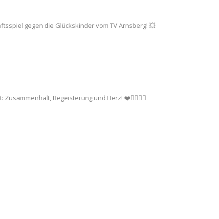
tsspiel gegen die Glückskinder vom TV Arnsberg! 💥
usammenhalt, Begeisterung und Herz! ❤️🤾‍♂️🤾‍♀️