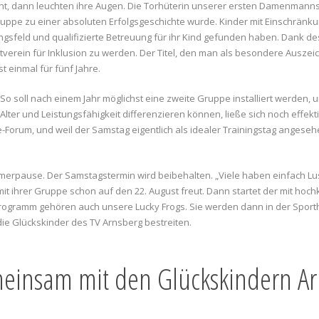
t, dann leuchten ihre Augen. Die Torhüterin unserer ersten Damenmannsc
ruppe zu einer absoluten Erfolgsgeschichte wurde. Kinder mit Einschrän
gungsfeld und qualifizierte Betreuung für ihr Kind gefunden haben. Dank d
erein für Inklusion zu werden. Der Titel, den man als besondere Auszeich
t einmal für fünf Jahre.
 So soll nach einem Jahr möglichst eine zweite Gruppe installiert werden,
r und Leistungsfähigkeit differenzieren können, ließe sich noch effektiv
Forum, und weil der Samstag eigentlich als idealer Trainingstag angesehe
.
ommerpause. Der Samstagstermin wird beibehalten. „Viele haben einfach L
mit ihrer Gruppe schon auf den 22. August freut. Dann startet der mit 
ogramm gehören auch unsere Lucky Frogs. Sie werden dann in der Sport
ie Glückskinder des TV Arnsberg bestreiten.
meinsam mit den Glückskindern A