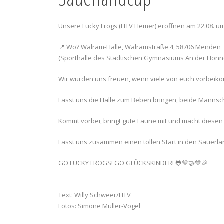
Unsere Lucky Frogs (HTV Hemer) eröffnen am 22.08. u
📍 Wo? Walram-Halle, Walramstraße 4, 58706 Menden
(Sporthalle des Städtischen Gymnasiums An der Hönn
Wir würden uns freuen, wenn viele von euch vorbeik
Lasst uns die Halle zum Beben bringen, beide Mannscha
Kommt vorbei, bringt gute Laune mit und macht diesen
Lasst uns zusammen einen tollen Start in den Sauerla
GO LUCKY FROGS! GO GLÜCKSKINDER! 🐸💚🤝💙🎉
Text: Willy Schweer/HTV
Fotos: Simone Müller-Vogel