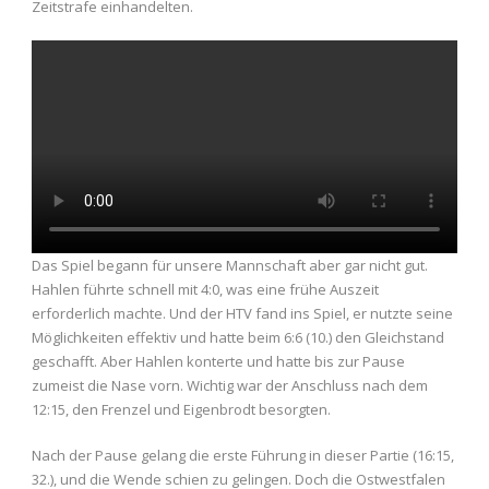
Zeitstrafe einhandelten.
Das Spiel begann für unsere Mannschaft aber gar nicht gut.
Hahlen führte schnell mit 4:0, was eine frühe Auszeit
erforderlich machte. Und der HTV fand ins Spiel, er nutzte seine
Möglichkeiten effektiv und hatte beim 6:6 (10.) den Gleichstand
geschafft. Aber Hahlen konterte und hatte bis zur Pause
zumeist die Nase vorn. Wichtig war der Anschluss nach dem
12:15, den Frenzel und Eigenbrodt besorgten.
Nach der Pause gelang die erste Führung in dieser Partie (16:15,
32.), und die Wende schien zu gelingen. Doch die Ostwestfalen