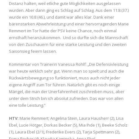
Distanz halten, weil etliche gute Möglichkeiten ausgelassen
wurden. Aber dann ging es Schlag auf Schlag. Aus dem 11:8 (37.)
wurde ein 16:8 (46.), und damit war alles klar. Dank einer
bärenstarken Abwehrleistung und einer hervorragenden Marie
Remmert im Tor hatte der PSV keine Chance, noch einmal
ernsthaft heranzukommen. Und so durfte sich die Mannschaft
von den Zuschauern für eine starke Leistung und den zweiten
Saisonsieg feiern lassen.
Kommentar von Trainerin Vanessa Rohlf: „Die Defensivleistung
war heute wirklich sehr gut. Wenn man so spielt und auch die
Rückwärtsbewegung so funktioniert, muss auch nicht jeder
eigene Angriff zum Tor führen. Natürlich gibt es noch einige
Mängel, die man der Unerfahrenheit zuschreiben muss, aber
unter dem Strich bin ich absolut zufrieden. Das war von allen
eine tolle Leistung.“
HTV:
Marie Remmert; Angelina Stein, Laura Hausherr (2), Lisa
Ebel, Lucie Hötger, Dorkas Becker (5), Mia Ihde (1), Beeke Scholz
(1), Laura Ebel (2/1), Frederike Evers (2), Tarja Spettmann (2),
Esma Recber (4), Klaudia Kaminska, Anna Ebel.