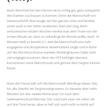
Nach dem Krimi bei den Herren tat es richtig gut, ganz entspannt
den Damen zuschauen zu können. Denn die Mannschaft von
Vanessa Rohlf überzeugte auf der ganzen Linie und landete
einen auch in der Höhe verdienten Start-Ziel-Sieg. Nach
verlustreichen letzten Wochen merkte man dem Team von der
ersten Minute an, dass es unbedingt die Wende wollte. Nach 16
Minuten hieß es bereits 6:1, weil die Mannschaft eine sehr
engagierte und disziplinierte Abwehrarbeit zeigte und in Ruhe
auf die Abschlusschance wartete. Recklinghausen hatte nicht
viel entgegenzusetzen, denn der HTV befolgte überaus
konzentriert seine Marschroute und gönnte dem Gegner keinen
Raum.
Nach der Pause ließ sich die Mannschaft allerdings etwas Zeit,
bis alle Zweifel am Sieg beseitigt waren. Es dauerte über zehn
Minuten, bis das zweite Hemeraner Tor nach dem
Seitenwechsel perfekt war. Der Gast kam zwar nie näher als
auf drei Tore heran, aber er ließ sich auch nicht so leicht auf