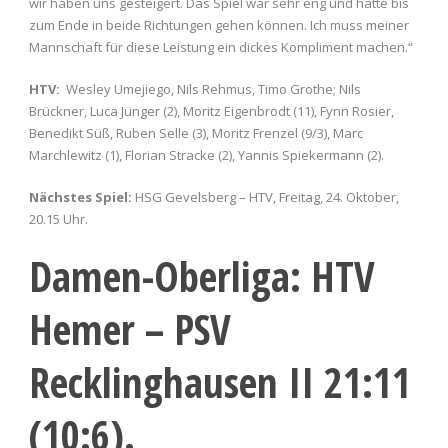
wir haben uns gesteigert. Das Spiel war sehr eng und hätte bis
zum Ende in beide Richtungen gehen können. Ich muss meiner
Mannschaft für diese Leistung ein dickes Kompliment machen.“
HTV:
Wesley Umejiego, Nils Rehmus, Timo Grothe; Nils
Brückner, Luca Jünger (2), Moritz Eigenbrodt (11), Fynn Rosier,
Benedikt Süß, Ruben Selle (3), Moritz Frenzel (9/3), Marc
Marchlewitz (1), Florian Stracke (2), Yannis Spiekermann (2).
Nächstes Spiel:
HSG Gevelsberg – HTV, Freitag, 24. Oktober,
20.15 Uhr.
Damen-Oberliga: HTV
Hemer – PSV
Recklinghausen II 21:11
(10:6).