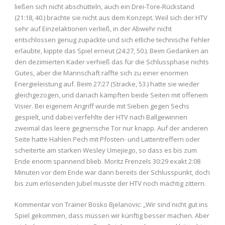
ließen sich nicht abschütteln, auch ein Drei-Tore-Rückstand
(21:18, 40.) brachte sie nicht aus dem Konzept. Weil sich der HTV
sehr auf Einzelaktionen verließ, in der Abwehr nicht
entschlossen genug zupackte und sich etliche technische Fehler
erlaubte, kippte das Spiel erneut (24:27, 50.). Beim Gedanken an
den dezimierten Kader verhieß das für die Schlussphase nichts
Gutes, aber die Mannschaft raffte sich zu einer enormen
Energieleistung auf. Beim 27:27 (Stracke, 53.) hatte sie wieder
gleichgezogen, und danach kämpften beide Seiten mit offenem
Visier. Bei eigenem Angriff wurde mit Sieben gegen Sechs
gespielt, und dabei verfehlte der HTV nach Ballgewinnen
zweimal das leere gegnerische Tor nur knapp. Auf der anderen
Seite hatte Hahlen Pech mit Pfosten- und Lattentreffern oder
scheiterte am starken Wesley Umejiego, so dass es bis zum
Ende enorm spannend blieb. Moritz Frenzels 30:29 exakt 2:08
Minuten vor dem Ende war dann bereits der Schlusspunkt, doch
bis zum erlösenden Jubel musste der HTV noch mächtig zittern.
Kommentar von Trainer Bosko Bjelanovic: „Wir sind nicht gut ins
Spiel gekommen, dass müssen wir künftig besser machen. Aber