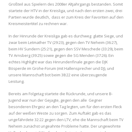
Großteil aus Spielern des 2008er Altjahrgangs bestanden. Somit
startete der HTV in der Kreisliga, und nach den ersten zwei, drei
Partien wurde deutlich, dass er zum Kreis der Favoriten auf den
Kreismeistertitel zu rechnen war.
In der Hinrunde der Kreisliga gab es durchweg glatte Siege, und
zwar beim Letmather TV (29:23), gegen den TV Neheim (36:27),
beim HV Sundern (25:21), gegen den SSV Meschede (33:29), beim
TV Arnsberg (39:25) sowie gegen die SG Menden (37:26). Ein
echtes Highlight war das Hinrundenfinale gegen die DJK
Bösperde im Grohe-Forum (mit Hallensprecher und DJ), und
unsere Mannschaft bot beim 38:22 eine überzeugende
Leistung.
Bereits am Folgetag startete die Rückrunde, und unsere B-
Jugend war nun der Gejagte, gegen den alle Gegner
besonderen Ehrgeiz an den Tag legten, um für den ersten Fleck
auf der weißen Weste zu sorgen. Zum Auftakt gab es das
ungefährdete 32:22 gegen den LTV, ehe die Mannschaft beim TV
Neheim zunächst ungeahnte Probleme hatte. Der ungewohnte