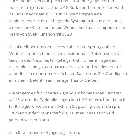
Hallenboden, viel Wurfpech und ein starker gegnerischer
Torhüter trugen zum 2:7- und 4:8-Rückstand in der ersten Hälfte
bei, aber nach dem 15:15 zur Halbzeit sorgten eine
Kabinenansprache, die folgende Systemumstellung und auch
die bessere Kondition für die Wende. Am Ende triumphierte das
Team von Sven Punshon mit 36:28.
Bei aktuell 18:0 Punkten, sechs Zählern Vorsprung auf die
Mendener und bei fünf noch ausstehenden Spielen sollte der
Gewinn des Kreismeistertitel eigentlich nur eine Frage des
Zeitpunkts sein. „Das Team ist sehr stabil und will diesen Titel
unbedingt, um dann in der nächsten Saison das Ziel Oberliga zu
erreichen“, betont Teammanager Patrick Gerber.
Weiter geht es für unsere B-Jugend am kommenden Samstag
um 15 Uhr in der Parkhalle gegen den HV Sundern. Und danach
fehlt möglicherweise nur noch ein Sieg zum großen Triumph.
Drücken wir der Mannschaft die Daumen, dass sehr bald
gefeiert werden kann.
Zum Kader unserer B-Jugend gehören: