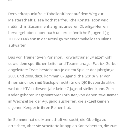
Der verlustpunktfreie Tabellenführer auf dem Weg zur
Meisterschaft: Diese höchst erfreuliche Konstellation wird
natürlich in Zusammenhang mit unseren Oberliga-Herren
hervorgehoben, aber auch unsere männliche B-Jugend (Jg.
2008/2009) kann in der Kreisliga mit einer makellosen Bilanz
aufwarten.
Das von Trainer Sven Punshon, Torwarttrainer „Matze“ Kohl
sowie dem sportlichen Leiter und Teammanager Patrick Gerber
angeleitete Team besteht aus je einem Spieler der Jahrgänge
2008 und 2009, dazu kommen C-Jugendliche (2010). Vier von
ihnen sind noch mit Gastspielrecht für die DJK Bösperde aktiv,
weil der HTV in diesem Jahr keine C-Jugend stellen kann. Zum
Kader gehören insgesamt vier Torhüter, von denen zwei immer
im Wechsel bei der A-Jugend aushelfen, die aktuell keinen
eigenen Keeper in ihren Reihen hat.
Im Sommer hat die Mannschaft versucht, die Oberliga zu
erreichen, aber sie scheiterte knapp an Kontrahenten, die zum