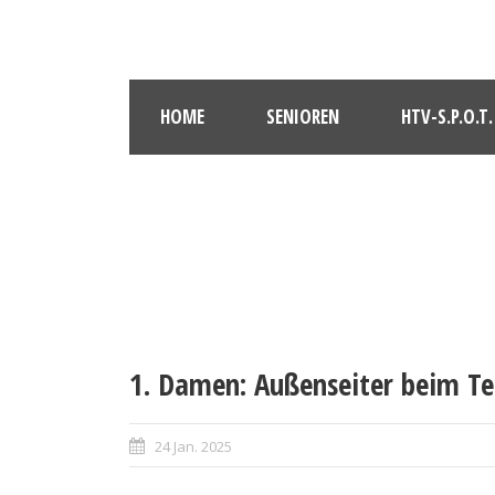
HOME
SENIOREN
HTV-S.P.O.T.
1. Damen: Außenseiter beim T
24 Jan. 2025