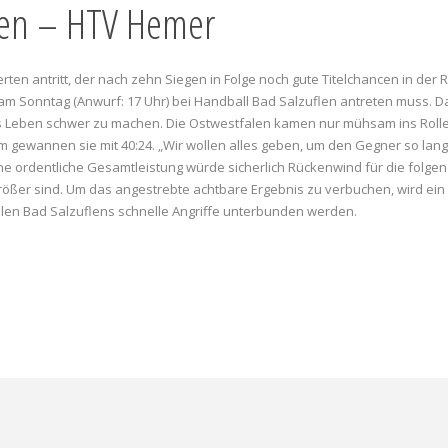
flen – HTV Hemer
en antritt, der nach zehn Siegen in Folge noch gute Titelchancen in der Regi
 am Sonntag (Anwurf: 17 Uhr) bei Handball Bad Salzuflen antreten muss. 
 Leben schwer zu machen. Die Ostwestfalen kamen nur mühsam ins Rollen,
 gewannen sie mit 40:24. „Wir wollen alles geben, um den Gegner so lange
Eine ordentliche Gesamtleistung würde sicherlich Rückenwind für die fol
 größer sind. Um das angestrebte achtbare Ergebnis zu verbuchen, wird ei
llen Bad Salzuflens schnelle Angriffe unterbunden werden.