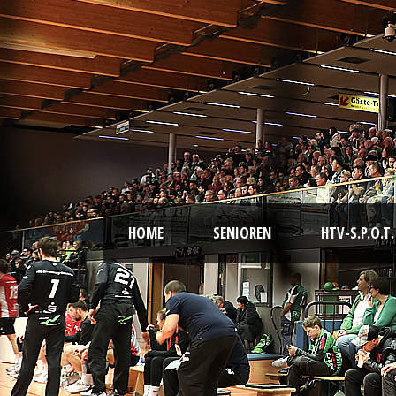
HOME
SENIOREN
HTV-S.P.O.T.