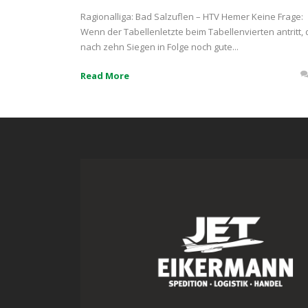
Ragionalliga: Bad Salzuflen – HTV Hemer Keine Frage:
Wenn der Tabellenletzte beim Tabellenvierten antritt, 
nach zehn Siegen in Folge noch gute...
Read More