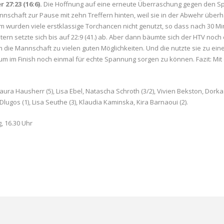
27:23 (16:6).
Die Hoffnung auf eine erneute Überraschung gegen den Spit
annschaft zur Pause mit zehn Treffern hinten, weil sie in der Abwehr überh
dem wurden viele erstklassige Torchancen nicht genutzt, so dass nach 30 
n setzte sich bis auf 22:9 (41.) ab. Aber dann bäumte sich der HTV noch e
 die Mannschaft zu vielen guten Möglichkeiten. Und die nutzte sie zu ein
um im Finish noch einmal für echte Spannung sorgen zu können. Fazit: Mit 
 Hausherr (5), Lisa Ebel, Natascha Schroth (3/2), Vivien Bekston, Dorkas
 Dlugos (1), Lisa Seuthe (3), Klaudia Kaminska, Kira Barnaoui (2).
g, 16.30 Uhr