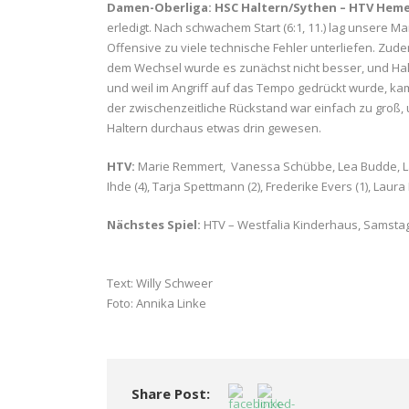
Damen-Oberliga: HSC Haltern/Sythen – HTV Hemer 
erledigt. Nach schwachem Start (6:1, 11.) lag unsere M
Offensive zu viele technische Fehler unterliefen. Zu
dem Wechsel wurde es zunächst nicht besser, und Halter
und weil im Angriff auf das Tempo gedrückt wurde, kam
der zwischenzeitliche Rückstand war einfach zu groß, 
Haltern durchaus etwas drin gewesen.
HTV:
Marie Remmert, Vanessa Schübbe, Lea Budde, Laura
Ihde (4), Tarja Spettmann (2), Frederike Evers (1), Laura
Nächstes Spiel:
HTV – Westfalia Kinderhaus, Samsta
Text: Willy Schweer
Foto: Annika Linke
Share Post: