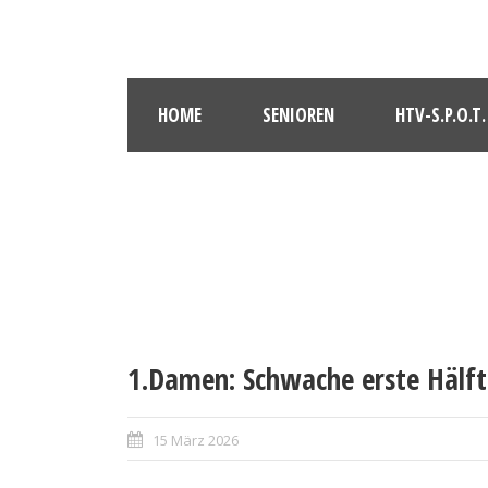
HOME
SENIOREN
HTV-S.P.O.T.
1.Damen: Schwache erste Hälft
15 März 2026