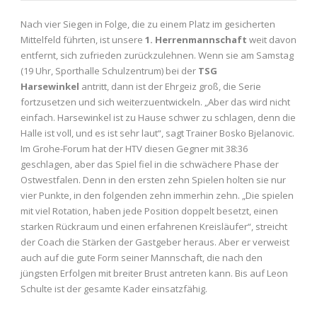
Nach vier Siegen in Folge, die zu einem Platz im gesicherten
Mittelfeld führten, ist unsere
1. Herrenmannschaft
weit davon
entfernt, sich zufrieden zurückzulehnen. Wenn sie am Samstag
(19 Uhr, Sporthalle Schulzentrum) bei der
TSG
Harsewinkel
antritt, dann ist der Ehrgeiz groß, die Serie
fortzusetzen und sich weiterzuentwickeln. „Aber das wird nicht
einfach. Harsewinkel ist zu Hause schwer zu schlagen, denn die
Halle ist voll, und es ist sehr laut“, sagt Trainer Bosko Bjelanovic.
Im Grohe-Forum hat der HTV diesen Gegner mit 38:36
geschlagen, aber das Spiel fiel in die schwächere Phase der
Ostwestfalen. Denn in den ersten zehn Spielen holten sie nur
vier Punkte, in den folgenden zehn immerhin zehn. „Die spielen
mit viel Rotation, haben jede Position doppelt besetzt, einen
starken Rückraum und einen erfahrenen Kreisläufer“, streicht
der Coach die Stärken der Gastgeber heraus. Aber er verweist
auch auf die gute Form seiner Mannschaft, die nach den
jüngsten Erfolgen mit breiter Brust antreten kann. Bis auf Leon
Schulte ist der gesamte Kader einsatzfähig.