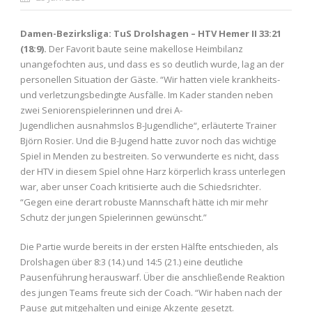
Damen-Bezirksliga: TuS Drolshagen – HTV Hemer II 33:21
(18:9).
Der Favorit baute seine makellose Heimbilanz
unangefochten aus, und dass es so deutlich wurde, lag an der
personellen Situation der Gäste. “Wir hatten viele krankheits-
und verletzungsbedingte Ausfälle. Im Kader standen neben
zwei Seniorenspielerinnen und drei A-
Jugendlichen ausnahmslos B-Jugendliche“, erläuterte Trainer
Björn Rosier. Und die B-Jugend hatte zuvor noch das wichtige
Spiel in Menden zu bestreiten. So verwunderte es nicht, dass
der HTV in diesem Spiel ohne Harz körperlich krass unterlegen
war, aber unser Coach kritisierte auch die Schiedsrichter.
“Gegen eine derart robuste Mannschaft hätte ich mir mehr
Schutz der jungen Spielerinnen gewünscht.”
Die Partie wurde bereits in der ersten Hälfte entschieden, als
Drolshagen über 8:3 (14.) und 14:5 (21.) eine deutliche
Pausenführung herauswarf. Über die anschließende Reaktion
des jungen Teams freute sich der Coach. “Wir haben nach der
Pause gut mitgehalten und einige Akzente gesetzt.