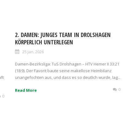
2. DAMEN: JUNGES TEAM IN DROLSHAGEN
KÖRPERLICH UNTERLEGEN
25 Jan. 2026
Damen-Bezirksliga: TuS Drolshagen – HTV Hemer II 33:21
(18:9). Der Favorit baute seine makellose Heimbilanz
ft
unangefochten aus, und dass es so deutlich wurde, lag...
0
Read More
0