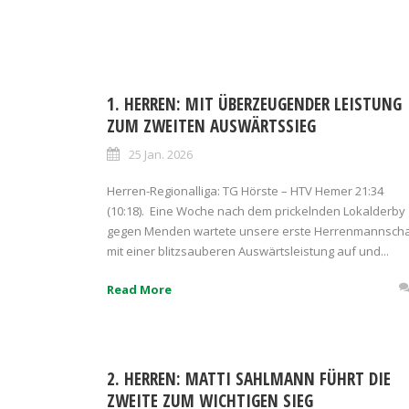
1. HERREN: MIT ÜBERZEUGENDER LEISTUNG
ZUM ZWEITEN AUSWÄRTSSIEG
25 Jan. 2026
Herren-Regionalliga: TG Hörste – HTV Hemer 21:34
(10:18). Eine Woche nach dem prickelnden Lokalderby
gegen Menden wartete unsere erste Herrenmannscha
mit einer blitzsauberen Auswärtsleistung auf und...
Read More
2. HERREN: MATTI SAHLMANN FÜHRT DIE
ZWEITE ZUM WICHTIGEN SIEG