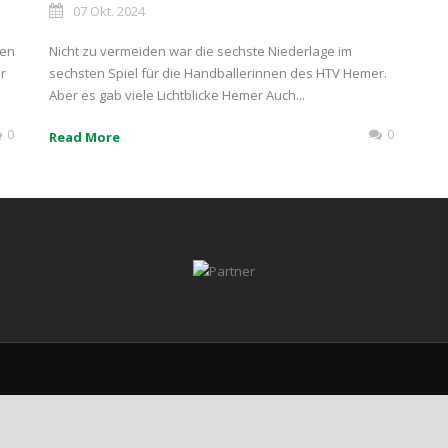
07 Okt. 2024
den
Nicht zu vermeiden war die sechste Niederlage im
r
sechsten Spiel für die Handballerinnen des HTV Hemer.
Aber es gab viele Lichtblicke Hemer Auch...
0
0
Read More