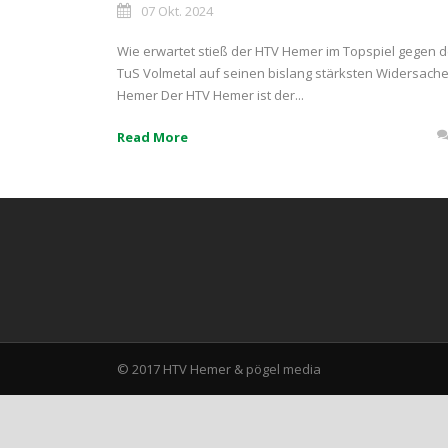
07 Okt. 2024
Wie erwartet stieß der HTV Hemer im Topspiel gegen 
TuS Volmetal auf seinen bislang stärksten Widersache
Hemer Der HTV Hemer ist der...
Read More
© 2017 HTV Hemer &
pögel media