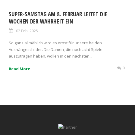
SUPER-SAMSTAG AM 8. FEBRUAR LEITET DIE
WOCHEN DER WAHRHEIT EIN
02 Feb. 2025
So ganz allmählich wird es ernst für unsere beiden
Aushängeschilder. Die Damen, die noch acht Spiele
auszutragen haben, wollen in den nächsten...
0
Read More