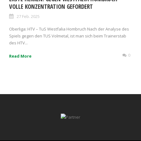
VOLLE KONZENTRATION GEFORDERT
27 Feb. 2025
Oberliga: HTV – TuS Westfalia Hombruch Nach der Analyse des
Spiels gegen den TUS Volmetal, ist man sich beim Trainerstab
des HTV...
0
Read More