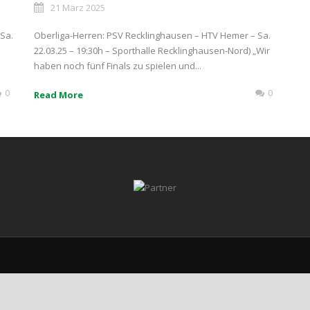
21 März 2025
Sa.
Oberliga-Herren: PSV Recklinghausen – HTV Hemer – Sa.
22.03.25 – 19:30h – Sporthalle Recklinghausen-Nord) „Wir
haben noch fünf Finals zu spielen und...
0
0
Read More