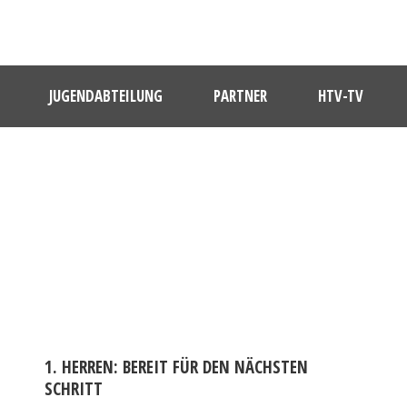
JUGENDABTEILUNG
PARTNER
HTV-TV
DAY
März 21, 2025
1. HERREN: BEREIT FÜR DEN NÄCHSTEN
SCHRITT