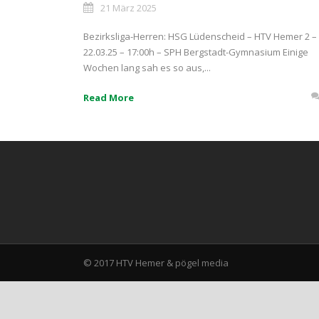
21 März 2025
Bezirksliga-Herren: HSG Lüdenscheid – HTV Hemer 2 – 
22.03.25 – 17:00h – SPH Bergstadt-Gymnasium Einige
Wochen lang sah es so aus,...
Read More
© 2017 HTV Hemer &
pögel media