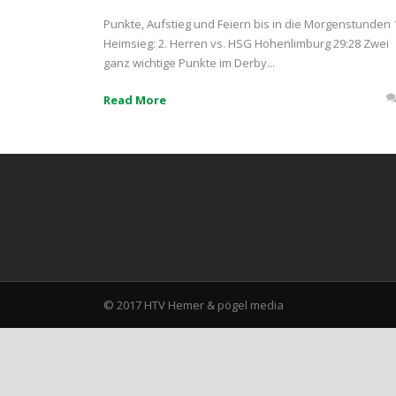
Punkte, Aufstieg und Feiern bis in die Morgenstunden 
Heimsieg: 2. Herren vs. HSG Hohenlimburg 29:28 Zwei
ganz wichtige Punkte im Derby...
Read More
© 2017 HTV Hemer &
pögel media