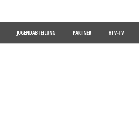
JUGENDABTEILUNG
PARTNER
HTV-TV
DAY
April 6, 2025