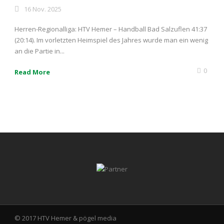
16 Nov. 2025
Herren-Regionalliga: HTV Hemer – Handball Bad Salzuflen 41:37
(20:14). Im vorletzten Heimspiel des Jahres wurde man ein wenig
an die Partie in...
0
Read More
© 2017 HTV Hemer &
pögel media