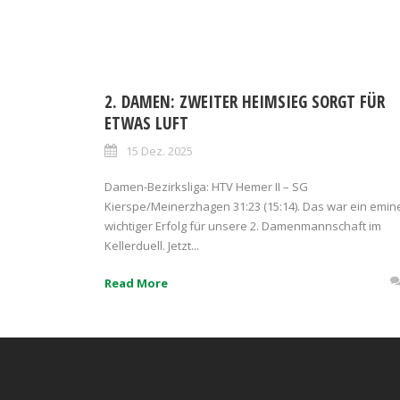
2. DAMEN: ZWEITER HEIMSIEG SORGT FÜR
ETWAS LUFT
15 Dez. 2025
Damen-Bezirksliga: HTV Hemer II – SG
Kierspe/Meinerzhagen 31:23 (15:14). Das war ein emin
wichtiger Erfolg für unsere 2. Damenmannschaft im
Kellerduell. Jetzt...
Read More