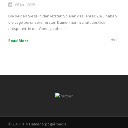
06 Jan. 2026
Die beiden Siege in den letzten Spielen des Jahres 2025 haben
die Lage bei unserer ersten Damenmannschaft deutlich
entspannt. In der Oberligatabelle...
0
Read More
© 2017 HTV Hemer &
pögel media