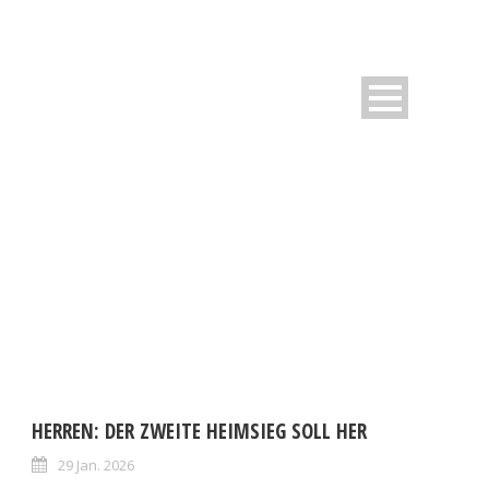
DAY
Januar 29, 2026
HERREN: DER ZWEITE HEIMSIEG SOLL HER
29 Jan. 2026