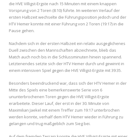
die HVE Villigst-Ergste nach 15 Minuten mit einem knappen
Vorsprung von 2 Toren (8:10) führte. Im weiteren Verlauf der
ersten Halbzeit wechselte die Führungsposition jedoch und der
HTV Hemer konnte mit einer Führung von 2 Toren (19:17) in die
Pause gehen.
Nachdem sich in der ersten Halbzeit ein relativ ausgeglichenes
Duell zwischen den Mannschaften abzeichnete, blieb das
Match auch noch bis in die Schlussminuten hinein spannend.
Letztenendes setzte sich der HTV Hemer durch und gewinnt in
einem intensiven Spiel gegen die HVE Villigst-Ergste mit 39:35.
Besonders beeindruckend war, dass sich der HTV Hemer in der
Mitte des Spiels eine bemerkenswerte Serie von 6
ununterbrochenen Toren gegen die HVE Villigst-Ergste
erarbeitete. Dieser Lauf, der erst in der 30. Minute von
Maximilian Jaekel mit einem Treffer zum 19:17 unterbrochen
werden konnte, verhalf dem HTV Hemer wieder in Führung zu
gelangen und trug maßgeblich zum Sieg bei.
Auf dem fremden Terrain konnte die HVE Villigst-Ergste mit einer