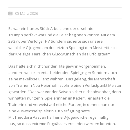
05 März 2026
Es war ein hartes Stück Arbeit, ehe der ersehnte
Triumph perfekt war und die Feier beginnen konnte. Mit dem
29:27 über Verfolger HV Sundern sicherte sich unsere
weibliche C-Jugend am drittletzten Spieltagt den Meistertitel in
der Kreisliga. Herzlichen Glückwunsch an das Erfolgsteam!
Das hatte sich nicht nur den Titelgewinn vorgenommen,
sondern wollte im entscheidenden Spiel gegen Sundern auch
seine makellose Bilanz wahren. Das gelang, die Mannschaft
von Trainerin Noa Heierhoff ist ohne einen Verlustpunkt Meister
geworden. “Das war vor der Saison sicher nicht absehbar, denn
wir hatten nur zehn Spielerinnen im Kader”, erläutert die
Trainerin und verweist auf etliche Partien, in denen man nur
eine Auswechselspielerin zur Verfügung hatte.
Mit Theodora Vasvari half eine D-Jugendliche regelmäßig
aus, so dass extreme Engpässe vermieden werden konnten.