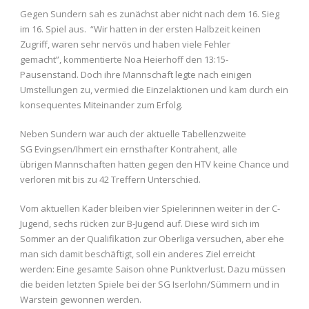
Gegen Sundern sah es zunächst aber nicht nach dem 16. Sieg
im 16. Spiel aus. “Wir hatten in der ersten Halbzeit keinen
Zugriff, waren sehr nervös und haben viele Fehler
gemacht”, kommentierte Noa Heierhoff den 13:15-
Pausenstand. Doch ihre Mannschaft legte nach einigen
Umstellungen zu, vermied die Einzelaktionen und kam durch ein
konsequentes Miteinander zum Erfolg.
Neben Sundern war auch der aktuelle Tabellenzweite
SG Evingsen/Ihmert ein ernsthafter Kontrahent, alle
übrigen Mannschaften hatten gegen den HTV keine Chance und
verloren mit bis zu 42 Treffern Unterschied.
Vom aktuellen Kader bleiben vier Spielerinnen weiter in der C-
Jugend, sechs rücken zur B-Jugend auf. Diese wird sich im
Sommer an der Qualifikation zur Oberliga versuchen, aber ehe
man sich damit beschäftigt, soll ein anderes Ziel erreicht
werden: Eine gesamte Saison ohne Punktverlust. Dazu müssen
die beiden letzten Spiele bei der SG Iserlohn/Sümmern und in
Warstein gewonnen werden.