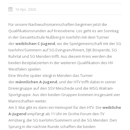
16 Apr. 2026
Für unsere Nachwuchsmannschaften beginnen jetzt die
Qualifikationsrunden auf Kreisebene. Los geht es am Sonntag
in der Gesamtschule Nußberg in Iserlohn mit dem Turnier
der
weiblichen C-Jugend
, wo die Spielgemeinschaft mit der SG
Iserlohn/Sümmern auf SG Evingsen/Ihmert, DJK Bösperde, SG
Ruhrtal und SG Menden trifft. Aus diesem Kreis werden die
beiden Bestplatzierten in der weiteren Qualifikation des HV
Westfalen spielen
Eine Woche später steigt in Menden das Turnier
der
männlichen A-Jugend
, und der HTV trifft dabei in seiner
Dreiergruppe auf den SSV Meschede und die WSG Walram-
Sportgruppe. Aus den beiden Gruppen kommen insgesamt vier
Mannschaften weiter.
Am 3. Mai gibt es dann ein Heimspiel für den HTV. Die
weibliche
A-Jugend
empfängt ab 11 Uhr im Grohe-Forum den TV
Arnsberg, die SG Iserlohn/Sümmern und die SG Menden. Den
Sprung in die nächste Runde schaffen die beiden