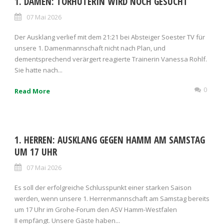
1. DAMEN: TORHÜTERIN WIRD NOCH GESUCHT
07 Mai 2026
Der Ausklang verlief mit dem 21:21 bei Absteiger Soester TV für
unsere 1. Damenmannschaft nicht nach Plan, und
dementsprechend verärgert reagierte Trainerin Vanessa Rohlf.
Sie hatte nach...
0
Read More
1. HERREN: AUSKLANG GEGEN HAMM AM SAMSTAG
UM 17 UHR
07 Mai 2026
Es soll der erfolgreiche Schlusspunkt einer starken Saison
werden, wenn unsere 1. Herrenmannschaft am Samstag bereits
um 17 Uhr im Grohe-Forum den ASV Hamm-Westfalen
II empfängt. Unsere Gäste haben...