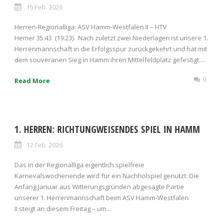
15 Feb. 2026
Herren-Regionalliga: ASV Hamm-Westfalen II – HTV
Hemer 35:43 (19:23). Nach zuletzt zwei Niederlagen ist unsere 1.
Herrenmannschaft in die Erfolgsspur zurückgekehrt und hat mit
dem souveränen Sieg in Hamm ihren Mittelfeldplatz gefestigt....
0
Read More
1. HERREN: RICHTUNGWEISENDES SPIEL IN HAMM
12 Feb. 2026
Das in der Regionalliga eigentlich spielfreie
Karnevalswochenende wird für ein Nachholspiel genutzt: Die
Anfang Januar aus Witterungsgründen abgesagte Partie
unserer 1. Herrenmannschaft beim ASV Hamm-Westfalen
II steigt an diesem Freitag – um...