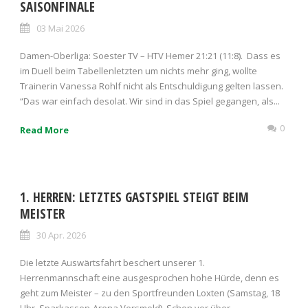
SAISONFINALE
03 Mai 2026
Damen-Oberliga: Soester TV – HTV Hemer 21:21 (11:8). Dass es
im Duell beim Tabellenletzten um nichts mehr ging, wollte
Trainerin Vanessa Rohlf nicht als Entschuldigung gelten lassen.
“Das war einfach desolat. Wir sind in das Spiel gegangen, als...
0
Read More
1. HERREN: LETZTES GASTSPIEL STEIGT BEIM
MEISTER
30 Apr. 2026
Die letzte Auswärtsfahrt beschert unserer 1.
Herrenmannschaft eine ausgesprochen hohe Hürde, denn es
geht zum Meister – zu den Sportfreunden Loxten (Samstag, 18
Uhr, Sparkassen-Arena Versmold). Schon vor über...