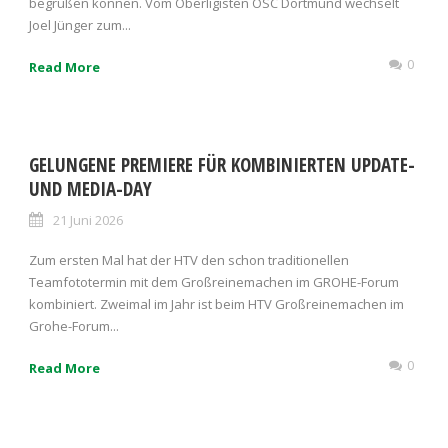
begrüßen können. Vom Oberligisten OSC Dortmund wechselt
Joel Jünger zum...
0
Read More
GELUNGENE PREMIERE FÜR KOMBINIERTEN UPDATE-
UND MEDIA-DAY
21 Juni 2026
Zum ersten Mal hat der HTV den schon traditionellen
Teamfototermin mit dem Großreinemachen im GROHE-Forum
kombiniert. Zweimal im Jahr ist beim HTV Großreinemachen im
Grohe-Forum...
0
Read More