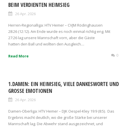
EIM VERDIENTEN HEIMSIEG
26 Apr. 2026
Herren-Regionalliga: HTV Hemer – CVJM Rödinghausen
28:26 (12:12). Am Ende wurde es noch einmal richtig eng. Mit
27:26 lag unsere Mannschaft vorn, aber die Gäste
hatten den Ball und wollten den Ausgleich....
0
Read More
1.DAMEN: EIN HEIMSIEG, VIELE DANKESWORTE UND
GROSSE EMOTIONEN
26 Apr. 2026
Damen-Oberliga: HTV Hemer – DJK Oespel-Kley 19:9 (8:5). Das
Ergebnis macht deutlich, wo die große Stärke bei unserer
Mannschaft lag. Die Abwehr stand ausgezeichnet, und