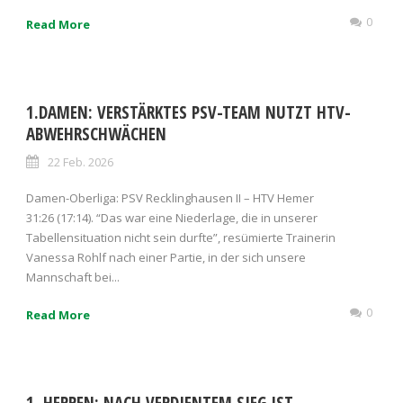
0
Read More
1.DAMEN: VERSTÄRKTES PSV-TEAM NUTZT HTV-
ABWEHRSCHWÄCHEN
22 Feb. 2026
Damen-Oberliga: PSV Recklinghausen II – HTV Hemer
31:26 (17:14). “Das war eine Niederlage, die in unserer
Tabellensituation nicht sein durfte”, resümierte Trainerin
Vanessa Rohlf nach einer Partie, in der sich unsere
Mannschaft bei...
0
Read More
1. HERREN: NACH VERDIENTEM SIEG IST