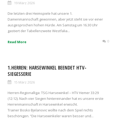
19 März 2026
Die letzten drei Heimspiele hat unsere 1.
Damenmannschaft gewonnen, aber jetzt steht sie vor einer
ausgesprochen hohen Hürde. Am Samstag um 16.30 Uhr
gastiert der Tabellenzweite Westfalia...
0
Read More
1.HERREN: HARSEWINKEL BEENDET HTV-
SIEGESSERIE
15 März 2026
Herren-Regionalliga: TSG Harsewinkel – HTV Hemer 33:29
(12:12). Nach vier Siegen hintereinander hat es unsere erste
Herrenmannschaft in Harsewinkel erwischt.
Trainer Bosko Bjelanovic wollte nach dem Spiel nichts
beschönigen. “Die Harsewinkeler waren besser und...